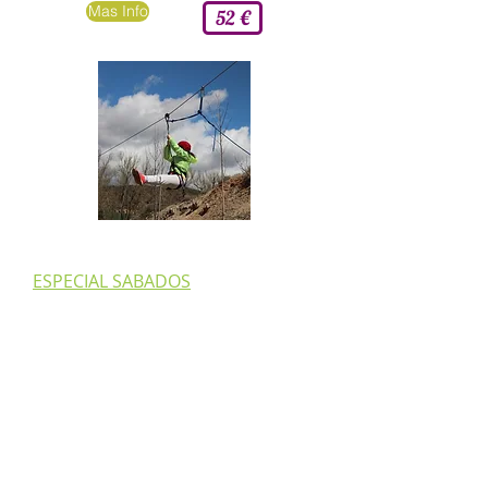
Mas Info
52 €
ESPECIAL SABADOS
Durante todos los sabados de Primavera y
Verano, elige tu Pack de solo actividades.
Pack Ocejon
: Combate Laser Tag + Tiro con
Arco o Tirolina.
Pack Alto Rey
: Combate Lasert Tag + Tiro
con Arco + Tirolina.
Mas Info
Desde 27 €